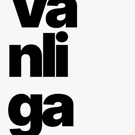
Va
nli
ga