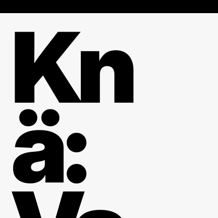
Kn
ä: