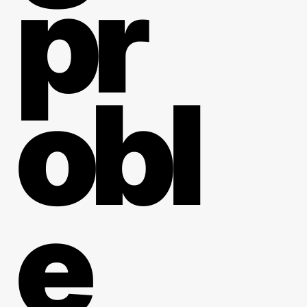
pr
obl
e