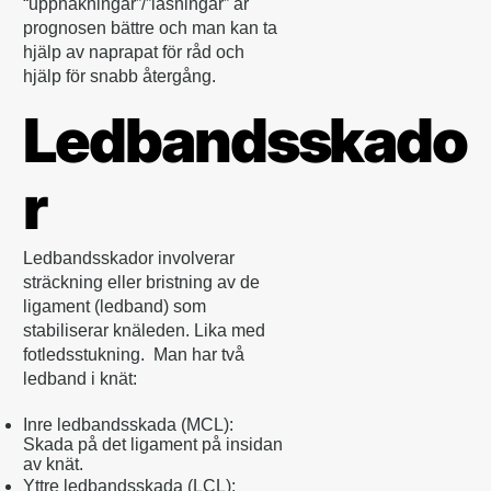
“upphakningar”/”låsningar” är
prognosen bättre och man kan ta
hjälp av naprapat för råd och
hjälp för snabb återgång.
Ledbandsskado
r
Ledbandsskador involverar
sträckning eller bristning av de
ligament (ledband) som
stabiliserar knäleden. Lika med
fotledsstukning. Man har två
ledband i knät:
Inre ledbandsskada (MCL):
Skada på det ligament på insidan
av knät.
Yttre ledbandsskada (LCL):