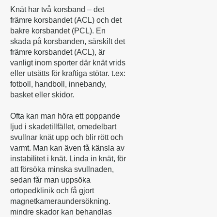
Knät har två korsband – det
främre korsbandet (ACL) och det
bakre korsbandet (PCL). En
skada på korsbanden, särskilt det
främre korsbandet (ACL), är
vanligt inom sporter där knät vrids
eller utsätts för kraftiga stötar. t.ex:
fotboll, handboll, innebandy,
basket eller skidor.
Ofta kan man höra ett poppande
ljud i skadetillfället, omedelbart
svullnar knät upp och blir rött och
varmt. Man kan även få känsla av
instabilitet i knät. Linda in knät, för
att försöka minska svullnaden,
sedan får man uppsöka
ortopedklinik och få gjort
magnetkameraundersökning.
mindre skador kan behandlas