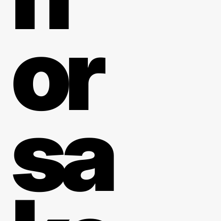
or
sa