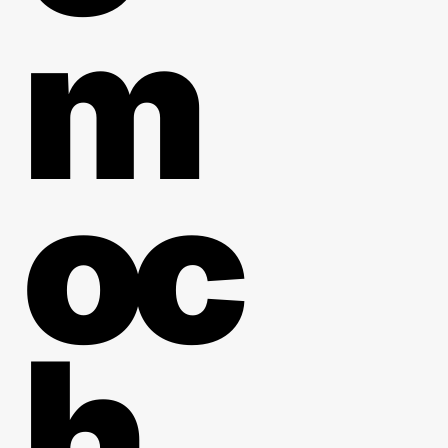
m
oc
h